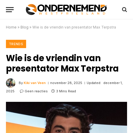
Home
»
Blog
»
Wie is de vriendin van presentator Max Terpstra
TRENDS
Wie is de vriendin van
presentator Max Terpstra
By
Kiki van Veen
november 28, 2025
Updated:
december 1,
2025
Geen reacties
3 Mins Read