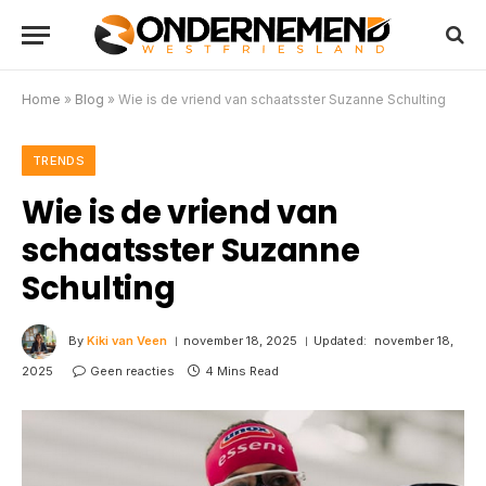
Home
»
Blog
»
Wie is de vriend van schaatsster Suzanne Schulting
TRENDS
Wie is de vriend van
schaatsster Suzanne
Schulting
By
Kiki van Veen
november 18, 2025
Updated:
november 18,
2025
Geen reacties
4 Mins Read