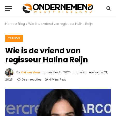
Home
»
Blog
»
Wie is de vriend van regisseur Halina Reijn
TRENDS
Wie is de vriend van
regisseur Halina Reijn
By
Kiki van Veen
november 21, 2025
Updated:
november 21,
2025
Geen reacties
4 Mins Read