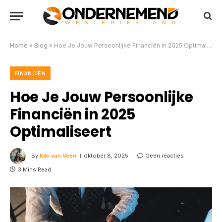
Home
»
Blog
»
Hoe Je Jouw Persoonlijke Financiën in 2025 Optimaliseert
FINANCIËN
Hoe Je Jouw Persoonlijke
Financiën in 2025
Optimaliseert
By
Kiki van Veen
oktober 8, 2025
Geen reacties
3 Mins Read